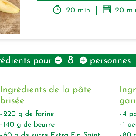
20 min
20 mi
8
rédients pour
personnes
Ingrédients de la pâte
Ingr
brisée
gar
220
g
de farine
4
p
140
g
de beurre
1
oe
60
g
de sucre Extra Fin Saint
80