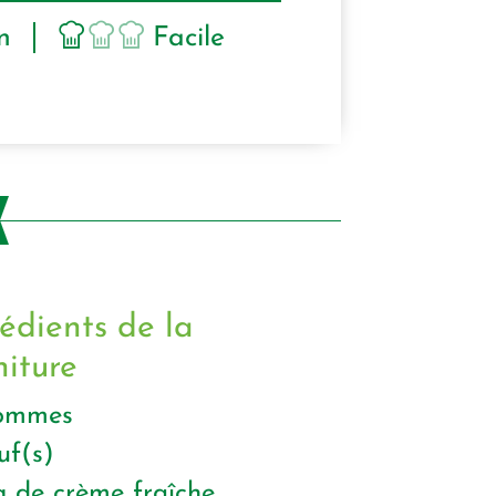
n
Facile
édients de la
niture
ommes
uf(s)
g
de crème fraîche