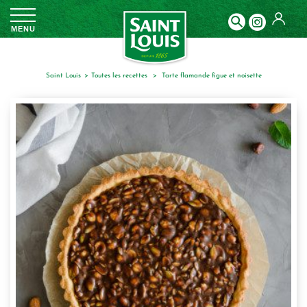
Panneau de gestion des cookies
MENU
Saint Louis
toutes les recettes
tarte flamande figue et noisette