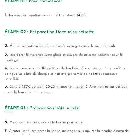
ÉTAPE
01 :
Pour commencer
1.
Torréfier les noisettes pendant 20 minutes à 140°C
ÉTAPE
02 :
Préparation Dacquoise noisette
2.
Monter au batteur les blancs d’œufs meringués avec le sucre semoule
3.
Incorporer le mélange sucre glace et poudre de noisette. Réserver pour le
montage.
4.
Pocher avec une douille de 10 sur le fond de pâte sucrée garni de confiture
de figue un dôme de dacquoise noisette, parsemer de noisettes concassés
torréfiées.
5.
Cuire à 150°C pendant 20/25 minutes ventilation 3. Attention, ne surtout pas
ouvrir le four durant la cuisson.
ÉTAPE
03 :
Préparation pâte sucrée
6.
Mélanger le sucre glace et le beurre pommade.
7.
Ajouter l’œuf. Incorporer la farine, mélanger puis ajouter la poudre d’amande