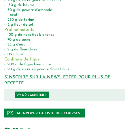
90
g
de sucre glace Saint Louis
130
g
de beurre
30
g
de poudre d'amande
1
oeuf
250
g
de farine
2
g
fleur de sel
Praliné noisette
100
g
de noisettes blanches
70
g
de sucre
25
g
d'eau
2
g
de fleur de sel
0.25
huile
Confiture de figue
200
g
de figue bien mûre
90
g
de sucre en poudre Saint Louis
S'INSCRIRE SUR LA NEWSLETTER POUR PLUS DE
RECETTE
OÙ L’ACHETER ?
M’ENVOYER LA LISTE DES COURSES