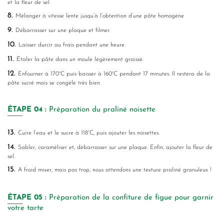
et la fleur de sel.
8.
Mélanger à vitesse lente jusqu’à l’obtention d’une pâte homogène
9.
Débarrasser sur une plaque et filmer.
10.
Laisser durcir au frais pendant une heure.
11.
Étaler la pâte dans un moule légèrement graissé.
12.
Enfourner à 170°C puis baisser à 160°C pendant 17 minutes. Il restera de la
pâte sucré mais se congèle très bien.
ÉTAPE
04 :
Préparation du praliné noisette
13.
Cuire l’eau et le sucre à 118°C, puis ajouter les noisettes.
14.
Sabler, caraméliser et, débarrasser sur une plaque. Enfin, ajouter la fleur de
sel.
15.
A froid mixer, mais pas trop, nous attendons une texture praliné granuleux !
ÉTAPE
05 :
Préparation de la confiture de figue pour garnir
votre tarte