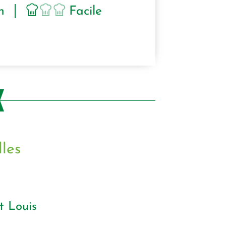
n
Facile
lles
t Louis