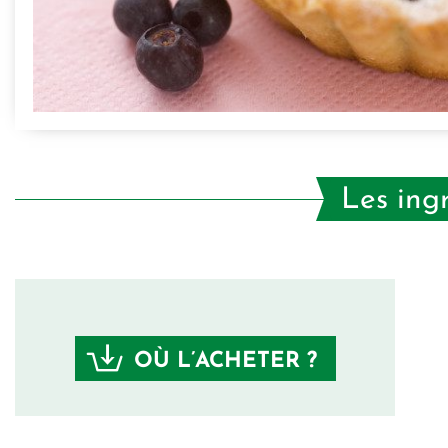
Les ing
OÙ L’ACHETER ?