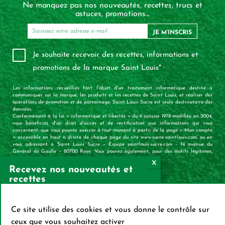
Ne manquez pas nos nouveautés, recettes, trucs et
astuces, promotions...
JE M’INSCRIS
Je souhaite recevoir des recettes, informations et
promotions de la marque Saint Louis*
Les informations recueillies font l'objet d'un traitement informatique destiné à
communiquer sur la marque, les produits et les recettes de Saint Louis, et réaliser des
opérations de promotion et de parrainage. Saint Louis Sucre est seule destinataire des
données.
Conformément à la loi « informatique et libertés » du 6 janvier 1978 modifiée en 2004,
vous bénéficiez d'un droit d'accès et de rectification aux informations qui vous
concernent, que vous pouvez exercer à tout moment à partir de la page « Mon compte
» accessible en haut à droite de chaque page du site www.sucre-saintlouis.com, ou en
vous adressant à Saint Louis Sucre – Equipe saintlouis-sucre.com - 74 avenue du
Général de Gaulle – 80700 Roye. Vous pouvez également, pour des motifs légitimes,
vous opposer au traitement des données vous concernant.
Recevez nos nouveautés et
recettes
X
Mas
S’INSCRIRE SUR LA
Ce site utilise des cookies et vous donne le contrôle sur
NEWSLETTER
ceux que vous souhaitez activer