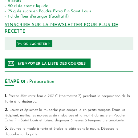
2
oeufs
20
cl
de crème liquide
75
g
de sucre en Poudre Extra Fin Saint Louis
1
cl
de fleur d'oranger (facultatif)
S'INSCRIRE SUR LA NEWSLETTER POUR PLUS DE
RECETTE
OÙ L’ACHETER ?
M’ENVOYER LA LISTE DES COURSES
ÉTAPE
01 :
Préparation
1.
Préchauffez votre four à 210° C (thermostat 7) pendant la préparation de la
Tarte à la rhubarbe.
2.
Lavez et épluchez la rhubarbe puis coupez-la en petits tronçons. Dans un
récipient, mettez les morceaux de rhubarbes et la moitié du sucre en Poudre
Extra Fin Saint Louis et laissez dégorger 3 heures à température ambiante.
3.
Beurrez le moule à tarte et étalez la pâte dans le moule. Déposez la
rhubarbe sur la pâte.