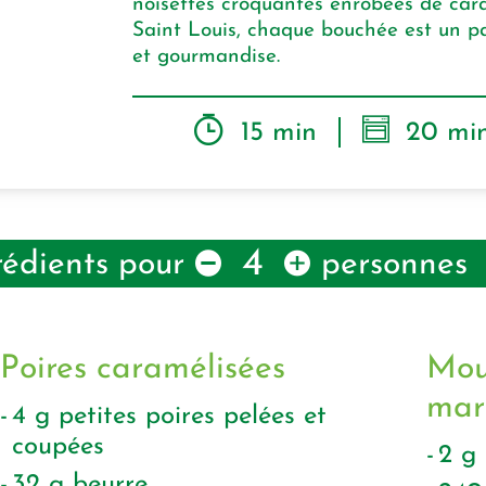
noisettes croquantes enrobées de cara
Saint Louis, chaque bouchée est un pa
et gourmandise.
15 min
20 mi
4
rédients pour
personnes
Poires caramélisées
Mou
mar
4
g
petites poires pelées et
coupées
2
g
32
g
beurre