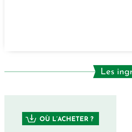
Les ing
OÙ L’ACHETER ?