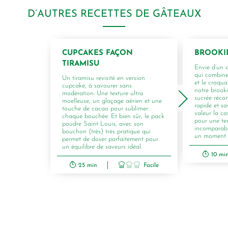
D’AUTRES RECETTES DE GÂTEAUX
CUPCAKES FAÇON
BROOKI
TIRAMISU
Envie d’un 
qui combine
Un tiramisu revisité en version
et le croqua
cupcake, à savourer sans
notre brook
modération. Une texture ultra
sucrée récon
moelleuse, un glaçage aérien et une
rapide et s
touche de cacao pour sublimer
valeur la c
chaque bouchée. Et bien sûr, le pack
pour une te
poudre Saint Louis, avec son
incomparabl
bouchon (très) très pratique qui
un moment de
permet de doser parfaitement pour
un équilibre de saveurs idéal.
10 mi
25 min
Facile