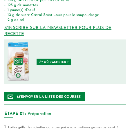
150
g
de fécule de pommes de terre
125
g
de noisettes
1
jaune(s) d'oeuf
10
g
de sucre Cristal Saint Louis pour le saupoudrage
2
g
de sel
S'INSCRIRE SUR LA NEWSLETTER POUR PLUS DE
RECETTE
OÙ L’ACHETER ?
M’ENVOYER LA LISTE DES COURSES
ÉTAPE
01 :
Préparation
1.
Faites griller les noisettes dans une poêle sans matières grasses pendant 3