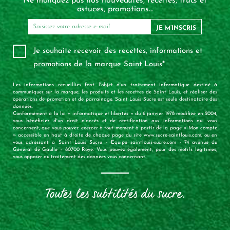
Ne manquez pas nos nouveautés, recettes, trucs et
astuces, promotions...
JE M’INSCRIS
Je souhaite recevoir des recettes, informations et
promotions de la marque Saint Louis*
Les informations recueillies font l'objet d'un traitement informatique destiné à
communiquer sur la marque, les produits et les recettes de Saint Louis, et réaliser des
opérations de promotion et de parrainage. Saint Louis Sucre est seule destinataire des
données.
Conformément à la loi « informatique et libertés » du 6 janvier 1978 modifiée en 2004,
vous bénéficiez d'un droit d'accès et de rectification aux informations qui vous
concernent, que vous pouvez exercer à tout moment à partir de la page « Mon compte
» accessible en haut à droite de chaque page du site www.sucre-saintlouis.com, ou en
vous adressant à Saint Louis Sucre – Equipe saintlouis-sucre.com - 74 avenue du
Général de Gaulle – 80700 Roye. Vous pouvez également, pour des motifs légitimes,
vous opposer au traitement des données vous concernant.