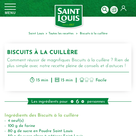
Panneau de gestion des cookies
MENU
Saint Louis
toutes les recettes
biscuits à la cuillère
BISCUITS À LA CUILLÈRE
Comment réussir de magnifiques Biscuits à la cuillère ? Rien de
plus simple avec notre recette pleine de conseils et d’astuces !
15 min
15 min
Facile
6
Les ingrédients pour
personnes
Ingrédients des Biscuits à la cuillère
4
oeuf(s)
100
g
de farine
80
g
de sucre en Poudre Saint Louis