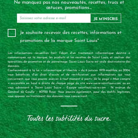
Ne manquez pas nos nouveautés, recettes, trucs et
astuces, promotions...
JE M’INSCRIS
Je souhaite recevoir des recettes, informations et
promotions de la marque Saint Louis*
Les informations recueillies font l'objet d'un traitement informatique destiné à
communiquer sur la marque, les produits et les recettes de Saint Louis, et réaliser des
opérations de promotion et de parrainage. Saint Louis Sucre est seule destinataire des
données.
Conformément à la loi « informatique et libertés » du 6 janvier 1978 modifiée en 2004,
vous bénéficiez d'un droit d'accès et de rectification aux informations qui vous
concernent, que vous pouvez exercer à tout moment à partir de la page « Mon compte
» accessible en haut à droite de chaque page du site www.sucre-saintlouis.com, ou en
vous adressant à Saint Louis Sucre – Equipe saintlouis-sucre.com - 74 avenue du
Général de Gaulle – 80700 Roye. Vous pouvez également, pour des motifs légitimes,
vous opposer au traitement des données vous concernant.