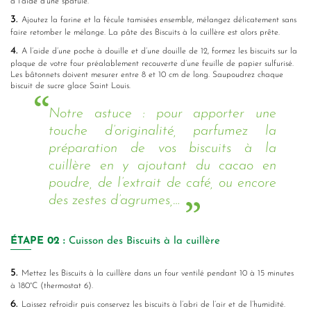
à l’aide d’une spatule.
3.
Ajoutez la farine et la fécule tamisées ensemble, mélangez délicatement sans
faire retomber le mélange. La pâte des Biscuits à la cuillère est alors prête.
4.
A l’aide d’une poche à douille et d’une douille de 12, formez les biscuits sur la
plaque de votre four préalablement recouverte d’une feuille de papier sulfurisé.
Les bâtonnets doivent mesurer entre 8 et 10 cm de long. Saupoudrez chaque
biscuit de sucre glace Saint Louis.
Notre astuce : pour apporter une
touche d’originalité, parfumez la
préparation de vos biscuits à la
cuillère en y ajoutant du cacao en
poudre, de l’extrait de café, ou encore
des zestes d’agrumes,…
ÉTAPE
02 :
Cuisson des Biscuits à la cuillère
5.
Mettez les Biscuits à la cuillère dans un four ventilé pendant 10 à 15 minutes
à 180°C (thermostat 6).
6.
Laissez refroidir puis conservez les biscuits à l’abri de l’air et de l’humidité.