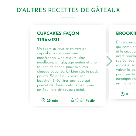
D’AUTRES RECETTES DE GÂTEAUX
CUPCAKES FAÇON
BROOKI
TIRAMISU
Envie d’un 
qui combine
Un tiramisu revisité en version
et le croqua
cupcake, à savourer sans
notre brook
modération. Une texture ultra
sucrée récon
moelleuse, un glaçage aérien et une
rapide et s
touche de cacao pour sublimer
valeur la c
chaque bouchée. Et bien sûr, le pack
pour une te
poudre Saint Louis, avec son
incomparabl
bouchon (très) très pratique qui
un moment de
permet de doser parfaitement pour
un équilibre de saveurs idéal.
10 mi
25 min
Facile