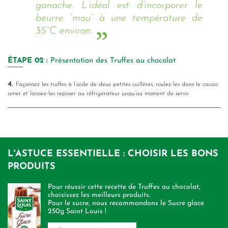
ganache. L’idéal est d’incorporer le
beurre “mou” à une température de
35°C environ.
ÉTAPE
02 :
Présentation des Truffes au chocolat
4.
Façonnez les truffes à l’aide de deux petites cuillères, roulez-les dans le cacao
amer et laissez-les reposer au réfrigérateur jusqu’au moment de servir.
L'ASTUCE ESSENTIELLE : CHOISIR LES BONS
PRODUITS
Pour réussir cette recette de Truffes au chocolat,
choisissez les meilleurs produits.
Pour le sucre, nous recommandons le Sucre glace
250g Saint Louis !