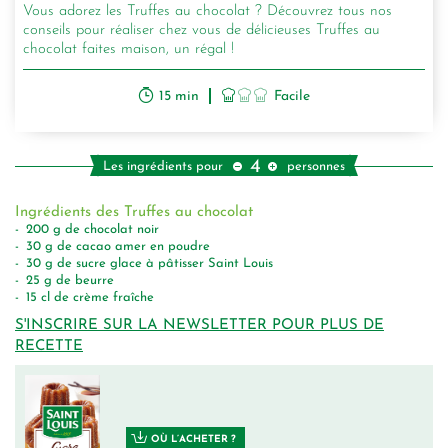
Vous adorez les Truffes au chocolat ? Découvrez tous nos
conseils pour réaliser chez vous de délicieuses Truffes au
chocolat faites maison, un régal !
15 min
Facile
4
Les ingrédients pour
personnes
Ingrédients des Truffes au chocolat
200
g
de chocolat noir
30
g
de cacao amer en poudre
30
g
de sucre glace à pâtisser Saint Louis
25
g
de beurre
15
cl
de crème fraîche
S'INSCRIRE SUR LA NEWSLETTER POUR PLUS DE
RECETTE
OÙ L’ACHETER ?