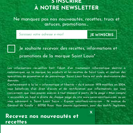
S’INSCRIRE
À NOTRE NEWSLETTER
Ne manquez pas nos nouveautés, recettes, trucs et
astuces, promotions...
JE M’INSCRIS
Je souhaite recevoir des recettes, informations et
promotions de la marque Saint Louis*
Les informations recueillies font l'objet d'un traitement informatique destiné à
communiquer sur la marque, les produits et les recettes de Saint Louis, et réaliser des
opérations de promotion et de parrainage. Saint Louis Sucre est seule destinataire des
données.
Conformément à la loi « informatique et libertés » du 6 janvier 1978 modifiée en 2004,
vous bénéficiez d'un droit d'accès et de rectification aux informations qui vous
concernent, que vous pouvez exercer à tout moment à partir de la page « Mon compte
» accessible en haut à droite de chaque page du site www.sucre-saintlouis.com, ou en
vous adressant à Saint Louis Sucre – Equipe saintlouis-sucre.com - 74 avenue du
Général de Gaulle – 80700 Roye. Vous pouvez également, pour des motifs légitimes,
vous opposer au traitement des données vous concernant.
Recevez nos nouveautés et
recettes
X
Mas