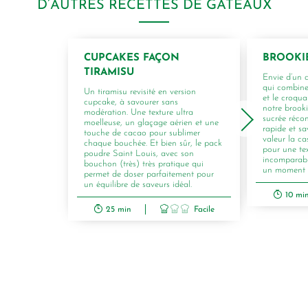
D’AUTRES RECETTES DE GÂTEAUX
CUPCAKES FAÇON
BROOKI
TIRAMISU
Envie d’un 
qui combine
Un tiramisu revisité en version
et le croqua
cupcake, à savourer sans
notre brook
modération. Une texture ultra
sucrée récon
moelleuse, un glaçage aérien et une
rapide et s
touche de cacao pour sublimer
valeur la c
chaque bouchée. Et bien sûr, le pack
pour une te
poudre Saint Louis, avec son
incomparabl
bouchon (très) très pratique qui
un moment de
permet de doser parfaitement pour
un équilibre de saveurs idéal.
10 mi
25 min
Facile