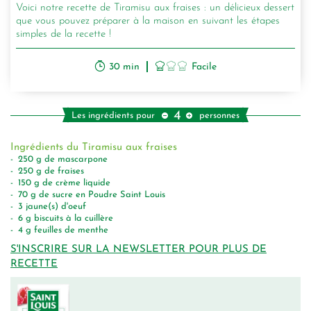
Voici notre recette de Tiramisu aux fraises : un délicieux dessert
que vous pouvez préparer à la maison en suivant les étapes
simples de la recette !
30 min
Facile
4
Les ingrédients pour
personnes
Ingrédients du Tiramisu aux fraises
250
g
de mascarpone
250
g
de fraises
150
g
de crème liquide
70
g
de sucre en Poudre Saint Louis
3
jaune(s) d'oeuf
6
g
biscuits à la cuillère
4
g
feuilles de menthe
S'INSCRIRE SUR LA NEWSLETTER POUR PLUS DE
RECETTE