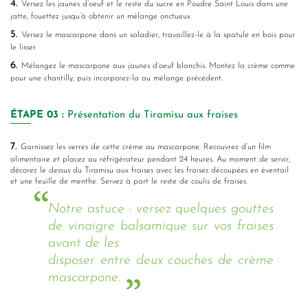
4.
Versez les jaunes d’oeuf et le reste du sucre en Poudre Saint Louis dans une
jatte, fouettez jusqu’à obtenir un mélange onctueux.
5.
Versez le mascarpone dans un saladier, travaillez-le à la spatule en bois pour
le lisser.
6.
Mélangez le mascarpone aux jaunes d’oeuf blanchis. Montez la crème comme
pour une chantilly, puis incorporez-la au mélange précédent.
ÉTAPE
03 :
Présentation du Tiramisu aux fraises
7.
Garnissez les verres de cette crème au mascarpone. Recouvrez d’un film
alimentaire et placez au réfrigérateur pendant 24 heures. Au moment de servir,
décorez le dessus du Tiramisu aux fraises avec les fraises découpées en éventail
et une feuille de menthe. Servez à part le reste de coulis de fraises.
Notre astuce : versez quelques gouttes
de vinaigre balsamique sur vos fraises
avant de les
disposer entre deux couches de crème
mascarpone.