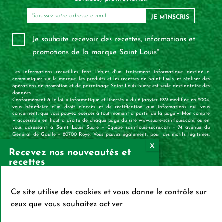
JE M’INSCRIS
Je souhaite recevoir des recettes, informations et
promotions de la marque Saint Louis*
Les informations recueillies font l'objet d'un traitement informatique destiné à
communiquer sur la marque, les produits et les recettes de Saint Louis, et réaliser des
opérations de promotion et de parrainage. Saint Louis Sucre est seule destinataire des
données.
Conformément à la loi « informatique et libertés » du 6 janvier 1978 modifiée en 2004,
vous bénéficiez d'un droit d'accès et de rectification aux informations qui vous
concernent, que vous pouvez exercer à tout moment à partir de la page « Mon compte
» accessible en haut à droite de chaque page du site www.sucre-saintlouis.com, ou en
vous adressant à Saint Louis Sucre – Equipe saintlouis-sucre.com - 74 avenue du
Général de Gaulle – 80700 Roye. Vous pouvez également, pour des motifs légitimes,
vous opposer au traitement des données vous concernant.
Recevez nos nouveautés et
recettes
X
Mas
S’INSCRIRE SUR LA
Ce site utilise des cookies et vous donne le contrôle sur
NEWSLETTER
ceux que vous souhaitez activer
CONTACT
PLAN DU SITE
MENTIONS LÉGALES
PROFESSIONNELS