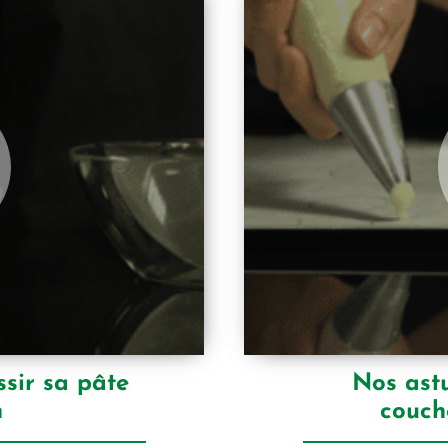
sir sa pâte
Nos astu
n
couch