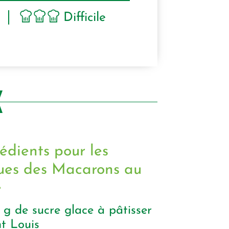
Difficile
édients pour les
ues des Macarons au
é
0
g
de sucre glace à pâtisser
t Louis