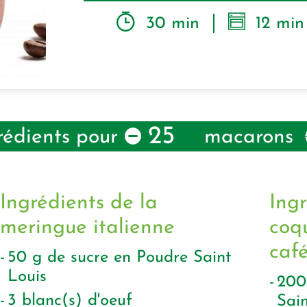
30 min
12 min
25
rédients pour
macarons
Ingrédients de la
Ingr
meringue italienne
coq
caf
50
g
de sucre en Poudre Saint
Louis
20
3
blanc(s) d'oeuf
Sain