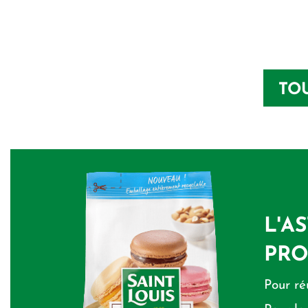
TO
L'A
PRO
Pour ré