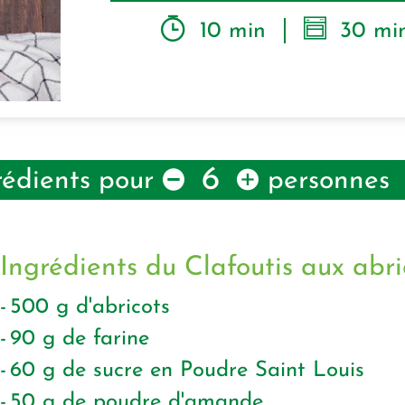
10 min
30 mi
6
rédients pour
personnes
Ingrédients du Clafoutis aux abri
500
g
d'abricots
90
g
de farine
60
g
de sucre en Poudre Saint Louis
50
g
de poudre d'amande