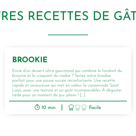
TRES RECETTES DE GÂ
BROOKIE
Envie d’un dessert ultra gourmand qui combine le fondant du
brownie et le croquant du cookie ? Testez notre brookie,
parfait pour une pause sucrée réconfortante. Une recette
rapide et savoureuse qui met en valeur la cassonnade Saint
Louis, pour une texture et un goût incomparables. À déguster
tiède pour un moment de pur plaisir ! […]
10 min
Facile