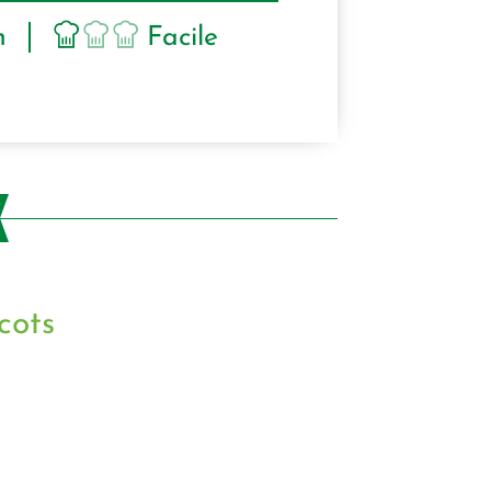
n
Facile
cots