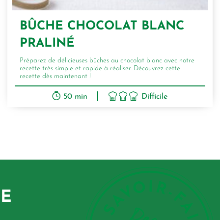
BÛCHE CHOCOLAT BLANC
PRALINÉ
Préparez de délicieuses bûches au chocolat blanc avec notre
recette très simple et rapide à réaliser. Découvrez cette
recette dès maintenant !
50 min
Difficile
GE