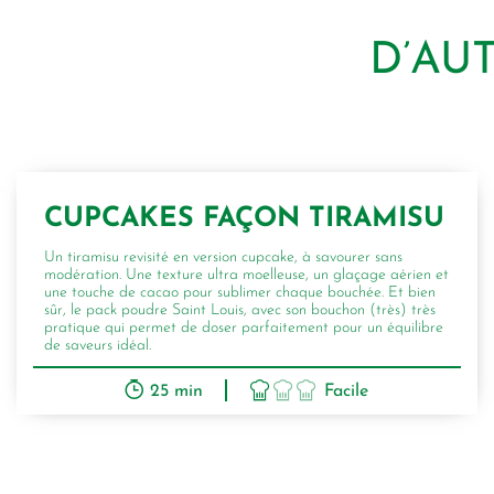
D’AU
CUPCAKES FAÇON TIRAMISU
Un tiramisu revisité en version cupcake, à savourer sans
modération. Une texture ultra moelleuse, un glaçage aérien et
une touche de cacao pour sublimer chaque bouchée. Et bien
sûr, le pack poudre Saint Louis, avec son bouchon (très) très
pratique qui permet de doser parfaitement pour un équilibre
de saveurs idéal.
25 min
Facile