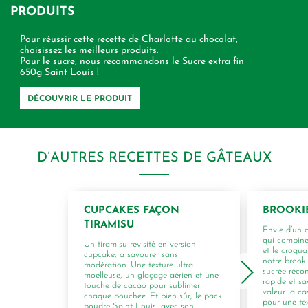
PRODUITS
Pour réussir cette recette de Charlotte au chocolat,
choisissez les meilleurs produits.
Pour le sucre, nous recommandons le Sucre extra fin
650g Saint Louis !
DÉCOUVRIR LE PRODUIT
D’AUTRES RECETTES DE GÂTEAUX
CUPCAKES FAÇON
BROOKI
TIRAMISU
Envie d’un 
qui combine
Un tiramisu revisité en version
et le croqua
cupcake, à savourer sans
notre brook
modération. Une texture ultra
sucrée récon
moelleuse, un glaçage aérien et une
rapide et s
touche de cacao pour sublimer
valeur la c
chaque bouchée. Et bien sûr, le pack
pour une te
poudre Saint Louis, avec son