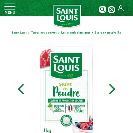
Panneau de gestion des cookies
MENU
Saint Louis
toutes nos gammes
les grands classiques
sucre en poudre 1kg