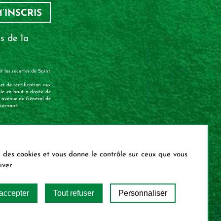
M’INSCRIS
s de la
t les recettes de Saint
et de rectification aux
le en haut à droite de
74 avenue du Général de
cernant.
X
Masque
se des cookies et vous donne le contrôle sur ceux que vous
iver
 accepter
Tout refuser
Personnaliser
ELS