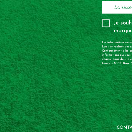
Je souh
marque
Les informations recue
Louis, et réaliser des
Conformément à la loi 
informations qui vous
chaque page du site ww
Gaulle – 80700 Roye. V
CONTA