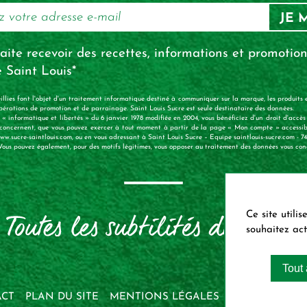
JE 
aite recevoir des recettes, informations et promotion
 Saint Louis*
illies font l'objet d'un traitement informatique destiné à communiquer sur la marque, les produits e
 opérations de promotion et de parrainage. Saint Louis Sucre est seule destinataire des données.
« informatique et libertés » du 6 janvier 1978 modifiée en 2004, vous bénéficiez d'un droit d'accès 
 concernent, que vous pouvez exercer à tout moment à partir de la page « Mon compte » accessib
w.sucre-saintlouis.com, ou en vous adressant à Saint Louis Sucre – Equipe saintlouis-sucre.com - 
ous pouvez également, pour des motifs légitimes, vous opposer au traitement des données vous con
Ce site utili
souhaitez act
Tout
CT
PLAN DU SITE
MENTIONS LÉGALES
PROFESSIONN