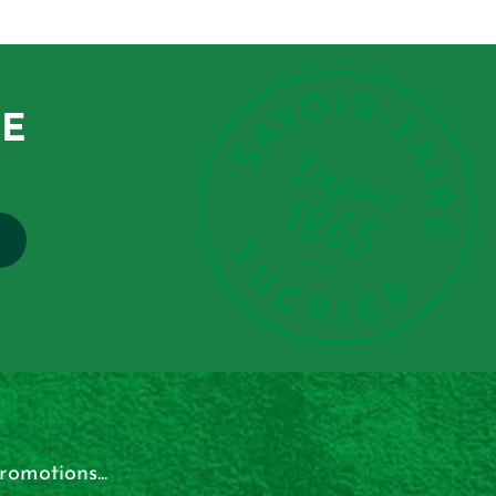
GE
omotions...