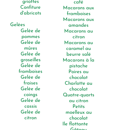
griottes
café
Confiture
Macarons aux
d'abricots
framboises
Macarons aux
Gelées
amandes
Gelée de
Macarons au
pommes
citron
Gelée de
Macarons au
mûres
caramel au
Gelée de
beurre salé
groseilles
Macarons à la
Gelée de
pistache
framboises
Poires au
Gelée de
chocolat
fraises
Charlotte au
Gelée de
chocolat
coings
Quatre-quarts
Gelée de
au citron
cassis
Petits
Gelée de
moelleux au
citron
chocolat
Ile flottante
Gâteau