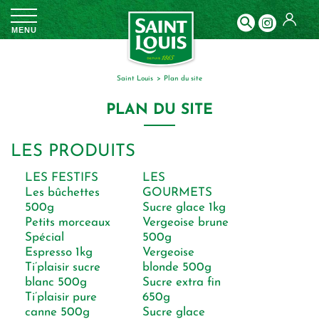
Panneau de gestion des cookies
MENU
Saint Louis
plan du site
PLAN DU SITE
LES PRODUITS
LES FESTIFS
LES
Les bûchettes
GOURMETS
500g
Sucre glace 1kg
Petits morceaux
Vergeoise brune
Spécial
500g
Espresso 1kg
Vergeoise
Ti’plaisir sucre
blonde 500g
blanc 500g
Sucre extra fin
Ti’plaisir pure
650g
canne 500g
Sucre glace