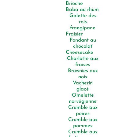
Brioche
Baba au rhum
Galette des
rois
frangipane
Fraisier
Fondant au
chocolat
Cheesecake
Charlotte aux
fraises
Brownies aux
noix
Vacherin
glacé
Omelette
norvégienne
Crumble aux
poires
Crumble aux
pommes
Crumble aux