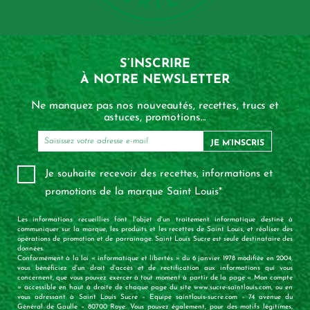
S’INSCRIRE
À NOTRE NEWSLETTER
Ne manquez pas nos nouveautés, recettes, trucs et
astuces, promotions...
JE M’INSCRIS
Je souhaite recevoir des recettes, informations et
promotions de la marque Saint Louis*
Les informations recueillies font l'objet d'un traitement informatique destiné à
communiquer sur la marque, les produits et les recettes de Saint Louis, et réaliser des
opérations de promotion et de parrainage. Saint Louis Sucre est seule destinataire des
données.
Conformément à la loi « informatique et libertés » du 6 janvier 1978 modifiée en 2004,
vous bénéficiez d'un droit d'accès et de rectification aux informations qui vous
concernent, que vous pouvez exercer à tout moment à partir de la page « Mon compte
» accessible en haut à droite de chaque page du site www.sucre-saintlouis.com, ou en
vous adressant à Saint Louis Sucre – Equipe saintlouis-sucre.com - 74 avenue du
Général de Gaulle – 80700 Roye. Vous pouvez également, pour des motifs légitimes,